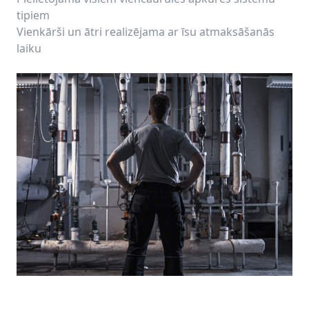
tipiem
Vienkārši un ātri realizējama ar īsu atmaksāšanās
laiku