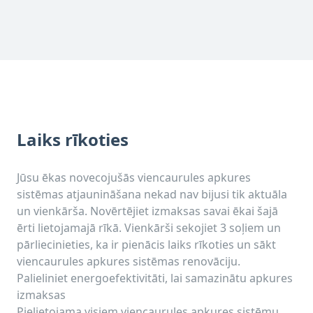
Laiks rīkoties
Jūsu ēkas novecojušās viencaurules apkures
sistēmas atjaunināšana nekad nav bijusi tik aktuāla
un vienkārša. Novērtējiet izmaksas savai ēkai šajā
ērti lietojamajā rīkā. Vienkārši sekojiet 3 soļiem un
pārliecinieties, ka ir pienācis laiks rīkoties un sākt
viencaurules apkures sistēmas renovāciju.
Palieliniet energoefektivitāti, lai samazinātu apkures
izmaksas
Pielietojama visiem viencaurules apkures sistēmu