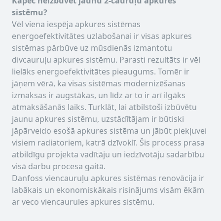
Kāpēc neizbūvēt jaunu 2-cauruļu apkures
sistēmu?
Vēl viena iespēja apkures sistēmas
energoefektivitātes uzlabošanai ir visas apkures
sistēmas pārbūve uz mūsdienās izmantotu
divcauruļu apkures sistēmu. Parasti rezultāts ir vēl
lielāks energoefektivitātes pieaugums. Tomēr ir
jāņem vērā, ka visas sistēmas modernizēšanas
izmaksas ir augstākas, un līdz ar to ir arī ilgāks
atmaksāšanās laiks. Turklāt, lai atbilstoši izbūvētu
jaunu apkures sistēmu, uzstādītājam ir būtiski
jāpārveido esošā apkures sistēma un jābūt piekļuvei
visiem radiatoriem, katrā dzīvoklī. Šis process prasa
atbildīgu projekta vadītāju un iedzīvotāju sadarbību
visā darbu procesa gaitā.
Danfoss viencauruļu apkures sistēmas renovācija ir
labākais un ekonomiskākais risinājums visām ēkām
ar veco viencaurules apkures sistēmu.