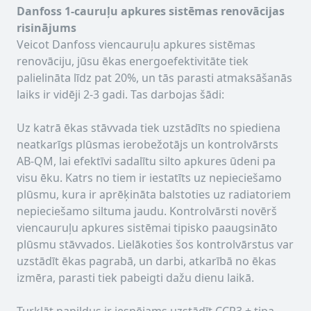
Danfoss 1-cauruļu apkures sistēmas renovācijas
risinājums
Veicot Danfoss viencauruļu apkures sistēmas
renovāciju, jūsu ēkas energoefektivitāte tiek
palielināta līdz pat 20%, un tās parasti atmaksāšanās
laiks ir vidēji 2-3 gadi. Tas darbojas šādi:
Uz katrā ēkas stāvvada tiek uzstādīts no spiediena
neatkarīgs plūsmas ierobežotājs un kontrolvārsts
AB-QM, lai efektīvi sadalītu silto apkures ūdeni pa
visu ēku. Katrs no tiem ir iestatīts uz nepieciešamo
plūsmu, kura ir aprēķināta balstoties uz radiatoriem
nepieciešamo siltuma jaudu. Kontrolvārsti novērš
viencauruļu apkures sistēmai tipisko paaugsināto
plūsmu stāvvados. Lielākoties šos kontrolvārstus var
uzstādīt ēkas pagrabā, un darbi, atkarībā no ēkas
izmēra, parasti tiek pabeigti dažu dienu laikā.
Turklāt papildus ir iespējams uzstādīt CCR3 + tipa