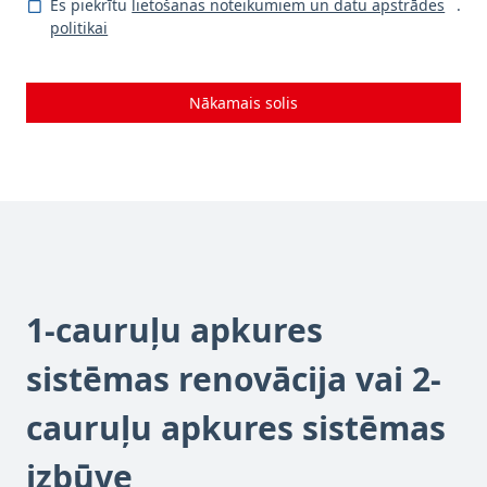
Es piekrītu
lietošanas noteikumiem un datu apstrādes
.
politikai
Nākamais solis
1-cauruļu apkures
sistēmas renovācija vai 2-
cauruļu apkures sistēmas
izbūve