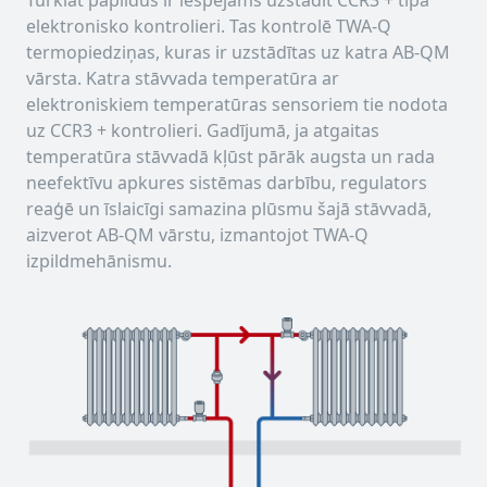
elektronisko kontrolieri. Tas kontrolē TWA-Q
termopiedziņas, kuras ir uzstādītas uz katra AB-QM
vārsta. Katra stāvvada temperatūra ar
elektroniskiem temperatūras sensoriem tie nodota
uz CCR3 + kontrolieri. Gadījumā, ja atgaitas
temperatūra stāvvadā kļūst pārāk augsta un rada
neefektīvu apkures sistēmas darbību, regulators
reaģē un īslaicīgi samazina plūsmu šajā stāvvadā,
aizverot AB-QM vārstu, izmantojot TWA-Q
izpildmehānismu.