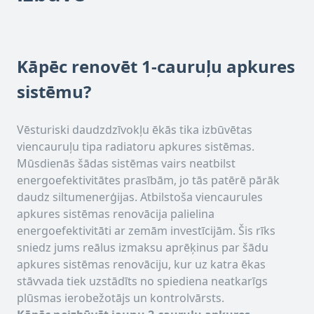
Kāpēc renovēt 1-cauruļu apkures
sistēmu?
Vēsturiski daudzdzīvokļu ēkās tika izbūvētas
viencauruļu tipa radiatoru apkures sistēmas.
Mūsdienās šādas sistēmas vairs neatbilst
energoefektivitātes prasībām, jo tās patērē pārāk
daudz siltumenerģijas. Atbilstoša viencaurules
apkures sistēmas renovācija palielina
energoefektivitāti ar zemām investīcijām. Šis rīks
sniedz jums reālus izmaksu aprēķinus par šādu
apkures sistēmas renovāciju, kur uz katra ēkas
stāvvada tiek uzstādīts no spiediena neatkarīgs
plūsmas ierobežotājs un kontrolvārsts.