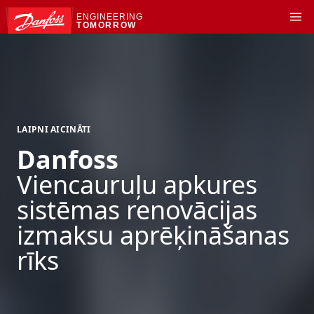
ENGINEERING
TOMORROW
LAIPNI AICINĀTI
Danfoss
Viencauruļu apkures
sistēmas renovācijas
izmaksu aprēķināšanas
rīks